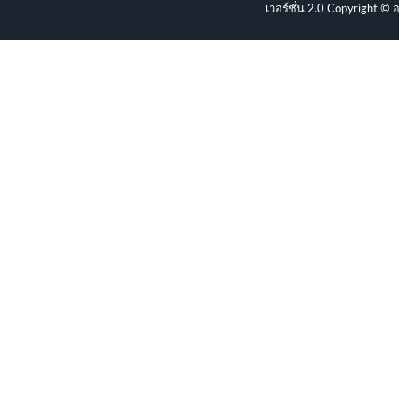
เวอร์ชั่น 2.0 Copyright ©