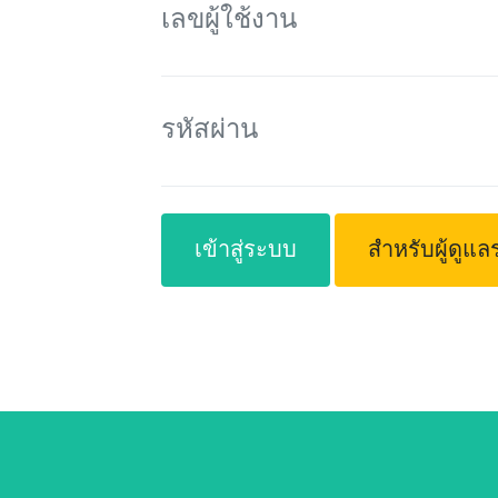
เข้าสู่ระบบ