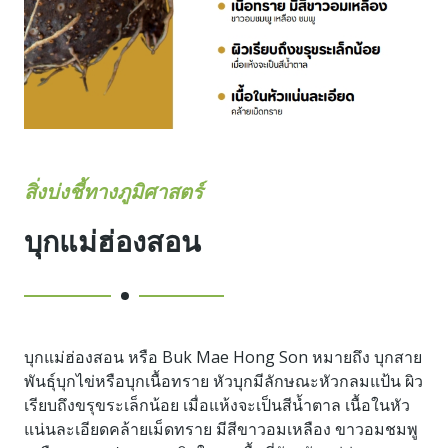
สิ่งบ่งชี้ทางภูมิศาสตร์
บุกแม่ฮ่องสอน
บุกแม่ฮ่องสอน หรือ Buk Mae Hong Son หมายถึง บุกสาย
พันธุ์บุกไข่หรือบุกเนื้อทราย หัวบุกมีลักษณะหัวกลมแป้น ผิว
เรียบถึงขรุขระเล็กน้อย เมื่อแห้งจะเป็นสีน้ำตาล เนื้อในหัว
แน่นละเอียดคล้ายเม็ดทราย มีสีขาวอมเหลือง ขาวอมชมพู